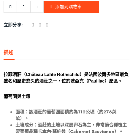
添加到購物車
立即分享:
描述
拉菲酒莊（Château Lafite Rothschild）是法國波爾多地區最負
盛名和歷史悠久的酒莊之一，位於波亞克（Pauillac）產區。
葡萄園與土壤
面積：該酒莊的葡萄園面積約為112公頃（約276英
畝）。
土壤成分：酒莊的土壤以深層卵石為主，非常適合種植主
要葡萄品種卡本內·蘇維翁（Cabernet Sauvignon）。