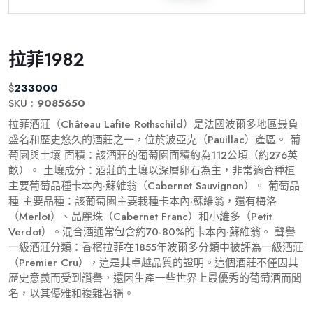
拉菲1982
$
233000
SKU :
9085650
拉菲酒莊（Château Lafite Rothschild）是法國波爾多地區最負
盛名和歷史悠久的酒莊之一，位於波亞克（Pauillac）產區。 葡
萄園與土壤 面積：該酒莊的葡萄園面積約為112公頃（約276英
畝）。 土壤成分：酒莊的土壤以深層卵石為主，非常適合種植
主要葡萄品種卡本內·蘇維翁（Cabernet Sauvignon）。 葡萄品
種 主要品種：該葡萄園主要栽種卡本內·蘇維翁，還有梅洛
（Merlot）、品麗珠（Cabernet Franc）和小維多（Petit
Verdot）。混合酒通常包含約70-80%的卡本內·蘇維翁。 聲譽
一級酒莊分類：香檳拉菲在1855年波爾多分類中被評為一級酒莊
（Premier Cru），這是其卓越品質的證明。這個酒莊不僅因其
歷史意義而受到讚譽，還因生產一些世界上最優秀的葡萄酒而聞
名，以其優雅和複雜著稱。